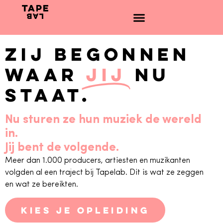
ZIJ BEGONNEN
WAAR
JIJ
NU
STAAT.
Nu sturen ze hun muziek de wereld
in.
Jij bent de volgende.
Meer dan 1.000 producers, artiesten en muzikanten
volgden al een traject bij Tapelab. Dit is wat ze zeggen
en wat ze bereikten.
KIES JE OPLEIDING